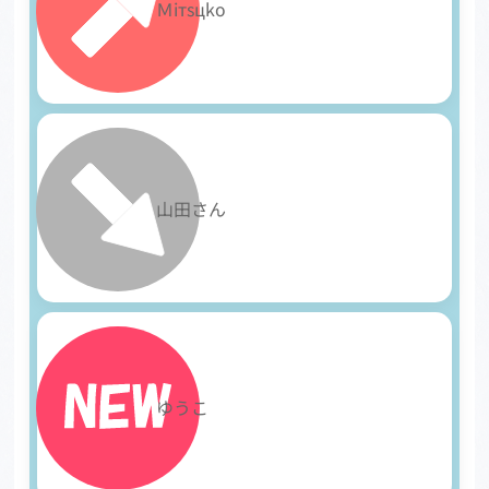
27
Ｍiтsцkο
28
山田さん
29
ゆうこ