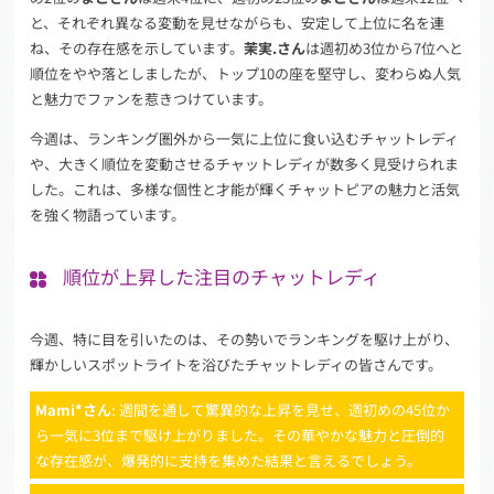
と、それぞれ異なる変動を見せながらも、安定して上位に名を連
ね、その存在感を示しています。
茉実.さん
は週初め3位から7位へと
順位をやや落としましたが、トップ10の座を堅守し、変わらぬ人気
と魅力でファンを惹きつけています。
今週は、ランキング圏外から一気に上位に食い込むチャットレディ
や、大きく順位を変動させるチャットレディが数多く見受けられま
した。これは、多様な個性と才能が輝くチャットピアの魅力と活気
を強く物語っています。
順位が上昇した注目のチャットレディ
今週、特に目を引いたのは、その勢いでランキングを駆け上がり、
輝かしいスポットライトを浴びたチャットレディの皆さんです。
Mami*さん
: 週間を通して驚異的な上昇を見せ、週初めの45位か
ら一気に3位まで駆け上がりました。その華やかな魅力と圧倒的
な存在感が、爆発的に支持を集めた結果と言えるでしょう。