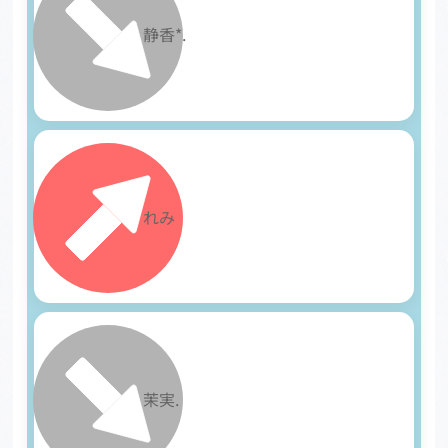
5
静香*.
6
れみ
7
茉実.