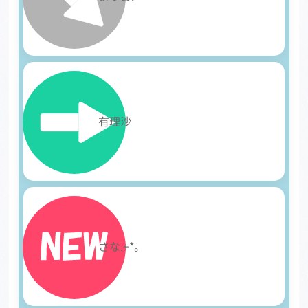
23
有理沙
24
さな.+*。