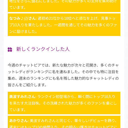
地位をさらに盤石にしました。その魅力が多くの支持を集め続け
ています。
なつみ♪///さん
: 週初め21位から10位へと順位を上げ、見事トッ
プ10入りを果たしました。一週間を通してその魅力を多くのファ
ンに届けました。
新しくランクインした人
今週のチャットピアでは、新たな魅力が次々と花開き、多くのチャ
ットレディがランキングに名を連ねました。その中でも特に注目を
集め、週末のランキングにも名を残した魅力的なチャットレディの
皆さんをご紹介します。
美波すみれさん
: ランクイン初登場から、瞬く間にトップ10入り
を果たす大注目株。その洗練された魅力が多くのファンを虜にし
ています。
あかりさん
: 美波すみれさんと同じく、華々しいデビューを飾り、
週末にはトップ10の仲間入り。その明るい輝きはチャットピアに