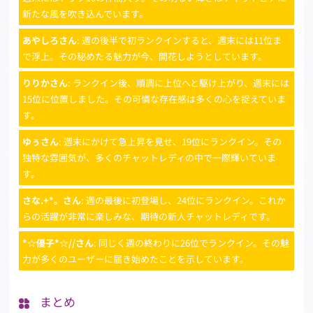
新たな風を吹き込んでいます。
あやしろさん
: 週の後半で初ランクインすると、週末には11位ま
で浮上。その秘めたる魅力が今、開花しようとしています。
りりかさん
: ランクイン後、順調に上位へと駆け上がり、週末には
15位に位置しました。その可憐な存在感は多くの心を捉えていま
す。
ゆぅさん
: 週末にかけて急上昇を見せ、19位にランクイン。その
独特な雰囲気が、多くのチャットレディの中で一際輝いていま
す。
さな.+*。さん
: 週の最後に初登場し、24位にランクイン。これか
らの活躍が非常に楽しみな、期待の新人チャットレディです。
*☆優子*☆//さん
: 同じく週の終わりに26位でランクイン。その魅
力が多くのユーザーに届き始めたことを示しています。
まとめ