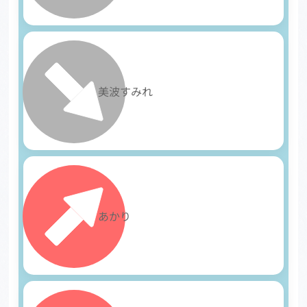
8
美波すみれ
9
あかり