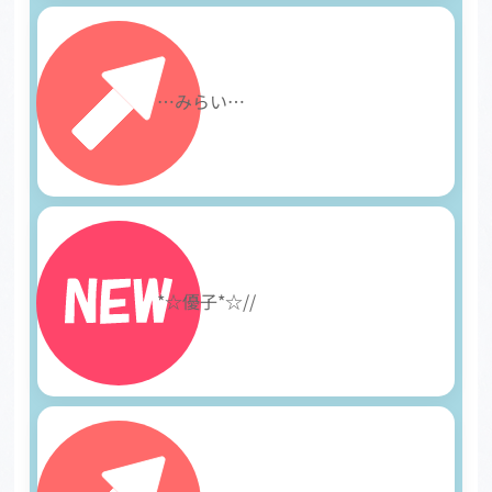
25
…みらい…
26
*☆優子*☆//