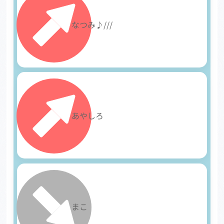
10
なつみ♪///
11
あやしろ
12
まこ