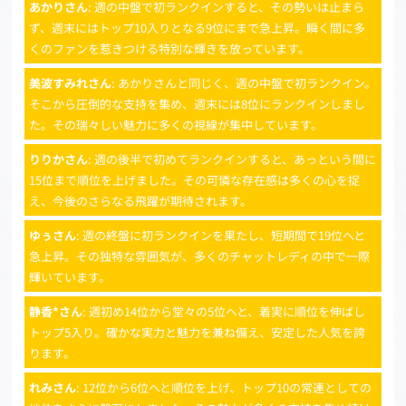
あかりさん
: 週の中盤で初ランクインすると、その勢いは止まら
ず、週末にはトップ10入りとなる9位にまで急上昇。瞬く間に多
くのファンを惹きつける特別な輝きを放っています。
美波すみれさん
: あかりさんと同じく、週の中盤で初ランクイン。
そこから圧倒的な支持を集め、週末には8位にランクインしまし
た。その瑞々しい魅力に多くの視線が集中しています。
りりかさん
: 週の後半で初めてランクインすると、あっという間に
15位まで順位を上げました。その可憐な存在感は多くの心を捉
え、今後のさらなる飛躍が期待されます。
ゆぅさん
: 週の終盤に初ランクインを果たし、短期間で19位へと
急上昇。その独特な雰囲気が、多くのチャットレディの中で一際
輝いています。
静香*さん
: 週初め14位から堂々の5位へと、着実に順位を伸ばし
トップ5入り。確かな実力と魅力を兼ね備え、安定した人気を誇
ります。
れみさん
: 12位から6位へと順位を上げ、トップ10の常連としての