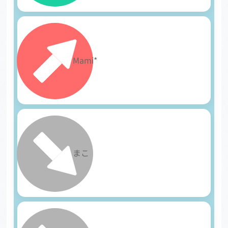
3
Mami*
4
まこ