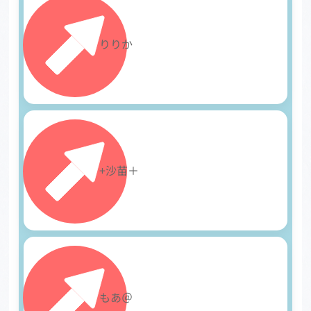
15
りりか
16
+沙苗＋
17
もあ＠