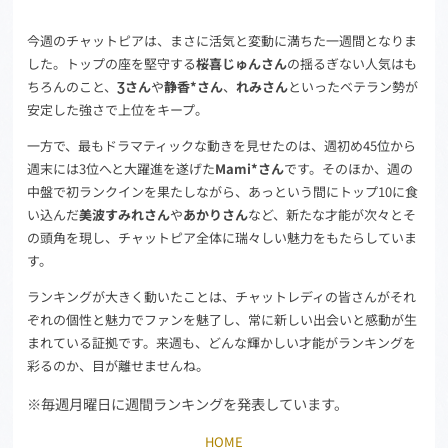
今週のチャットピアは、まさに活気と変動に満ちた一週間となりま
した。トップの座を堅守する
桜喜じゅんさん
の揺るぎない人気はも
ちろんのこと、
Ʒさん
や
静香*さん
、
れみさん
といったベテラン勢が
安定した強さで上位をキープ。
一方で、最もドラマティックな動きを見せたのは、週初め45位から
週末には3位へと大躍進を遂げた
Mami*さん
です。そのほか、週の
中盤で初ランクインを果たしながら、あっという間にトップ10に食
い込んだ
美波すみれさん
や
あかりさん
など、新たな才能が次々とそ
の頭角を現し、チャットピア全体に瑞々しい魅力をもたらしていま
す。
ランキングが大きく動いたことは、チャットレディの皆さんがそれ
ぞれの個性と魅力でファンを魅了し、常に新しい出会いと感動が生
まれている証拠です。来週も、どんな輝かしい才能がランキングを
彩るのか、目が離せませんね。
※毎週月曜日に週間ランキングを発表しています。
HOME