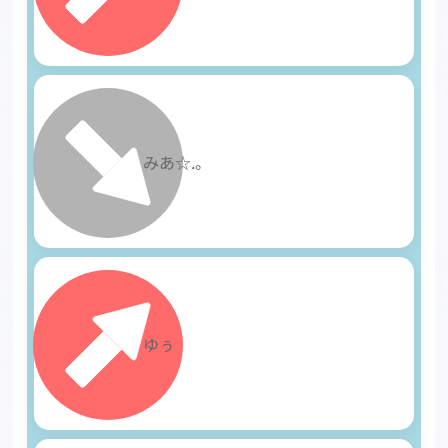
18
みあ☆.。
19
ゆぅ