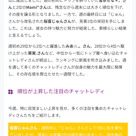
位に進出しました。週の初めにトップを飾っていた
雪奈せな＊。さ
ん
と2位の
Mami*さん
は、残念ながら週末には大きく順位を下げ、
その座を譲る形となりました。一方で、週の最終日には「じゅん」
さんから改名された
桜喜じゅんさん
が、見事1位の栄冠を手にしま
した。これは、彼女の持つ魅力と努力が結実した、素晴らしい結果
と言えるでしょう。
週初め29位から2位へと躍進した
みあ☆.。さん
、28位から4位へ駆
け上がった
茉実.さん
など、中位から一気にトップ層へ食い込むチャ
ットレディさんが続出し、ランキングに新風を吹き込みました。週
を通して多くのチャットレディさんが自身の魅力を最大限に発揮
し、その存在感を際立たせた一週間でした。
順位が上昇した注目のチャットレディ
今週、特に目覚ましい上昇を見せ、多くの注目を集めたチャットレ
ディさんたちをご紹介します。
桜喜じゅんさん
：週初めに「じゅん」さんとして3位に名を連ね
ていましたが、週末には見事1位の座を射止めました。改名後の