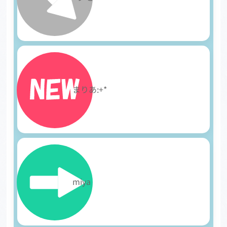
23
まりあ:+*
24
miya