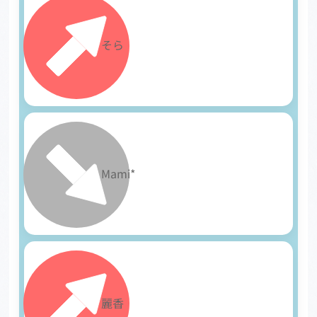
15
そら
16
Mami*
17
麗香