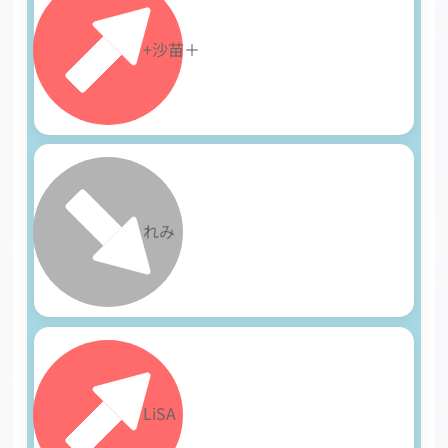
10
+沙苗＋
11
れみ
12
LiSA