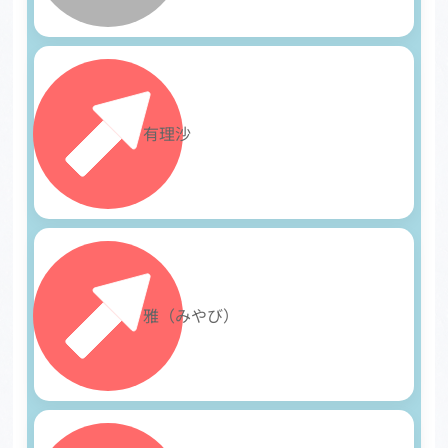
8
有理沙
9
雅（みやび）