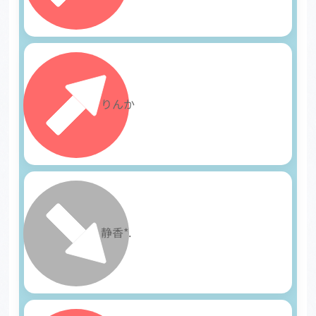
13
りんか
14
静香*.