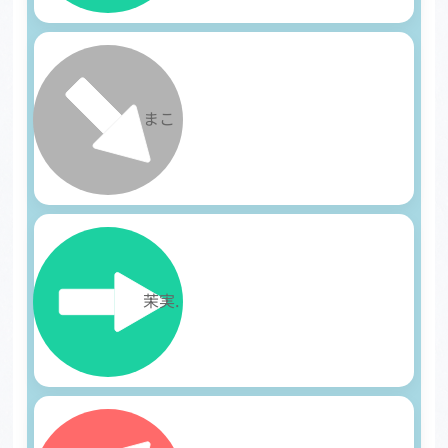
3
まこ
4
茉実.