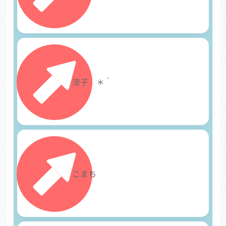
18
涼子 ＊｀
19
こまち