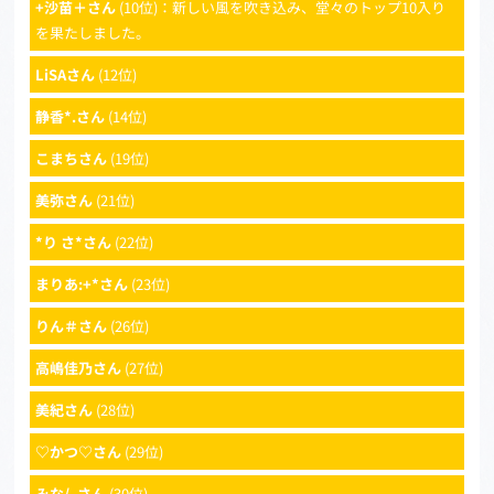
+沙苗＋さん
(10位)：新しい風を吹き込み、堂々のトップ10入り
を果たしました。
LiSAさん
(12位)
静香*.さん
(14位)
こまちさん
(19位)
美弥さん
(21位)
*り さ*さん
(22位)
まりあ:+*さん
(23位)
りん＃さん
(26位)
高嶋佳乃さん
(27位)
美紀さん
(28位)
♡かつ♡さん
(29位)
みな/–さん
(30位)