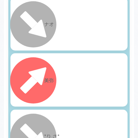
20
ナオ
21
美弥
22
*り さ*