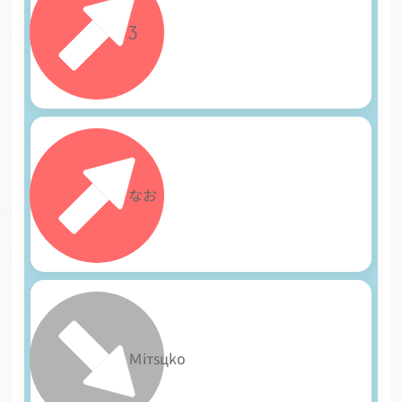
5
Ʒ
6
なお
7
Ｍiтsцkο