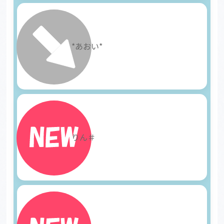
25
*あおい*
26
りん＃