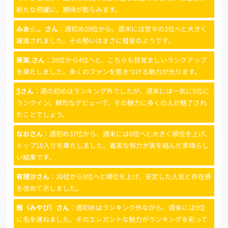
新たな飛躍に、期待が膨らみます。
みあ☆.。さん
：週初め29位から、週末には堂々の2位へと大きく
躍進されました。その勢いはまさに彗星のようです。
茉実.さん
：28位から4位へと、こちらも目覚ましいランクアップ
を果たしました。多くのファンを惹きつける魅力が光ります。
Ʒさん
：週の初めはランキング外でしたが、週末には一気に5位に
ランクイン。鮮烈なデビューで、その魅力に多くの人が魅了され
たことでしょう。
なおさん
：週初め37位から、週末には6位へと大きく順位を上げ、
トップ10入りを果たしました。着実な努力が実を結んだ素晴らし
い結果です。
有理沙さん
：20位から8位へと順位を上げ、安定した人気と存在感
を改めて示しました。
雅（みやび）さん
：週初めはランキング外ながら、週末には9位
に名を連ねました。そのエレガントな魅力がランキングを彩って