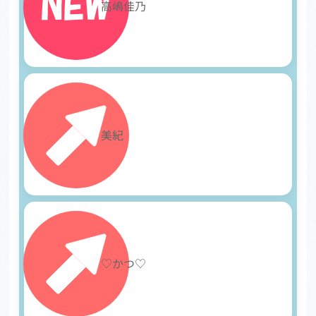
27
高嶋佳乃
28
美紀
29
♡かつ♡