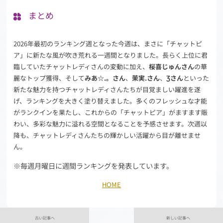
まとめ
2026年最初のランキング週となった今週は、まさに「チャットピ
ア」に新たな風が吹き荒れる一週間となりました。長らく上位に君
臨していたチャットレディさんの変動に加え、
桜喜じゅんさん
の華
麗なトップ獲得、そして
みあ☆.。さん
、
茉実.さん
、
Ʒさん
といった
新たな魅力を持つチャットレディさんたちが目覚ましい躍進を遂
げ、ランキングを大きく塗り替えました。多くのフレッシュな才能
がランクインを果たし、これからの「チャットピア」がますます賑
わい、多彩な魅力に溢れる空間となることを予感させます。次週以
降も、チャットレディさんたちの輝かしい活躍から目が離せませ
ん。
※毎週月曜日に週間ランキングを発表しています。
HOME
古い記事へ
新しい記事へ