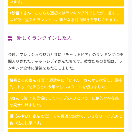
います。
+沙苗＋さん
：こちらも週初めはランキング外でしたが、週末に
は10位に堂々のランクイン。新たな才能の輝きを感じさせます。
新しくランクインした人
今週、フレッシュな魅力と共に「チャットピア」のランキングに仲
間入りされたチャットレディさんたちです。彼女たちの登場は、ラ
ンキング全体に活気をもたらしました。
桜喜じゅんさん
(1位)：週途中に「じゅん」さんから改名し、最終
的にトップを飾るという華々しいスタートを切りました。
Ʒさん
(5位)：初登場にしてトップ5入りという、圧倒的な存在感
を見せつけました。
雅（みやび）さん
(9位)：その優雅な魅力で、いきなりトップ10に
食い込む快挙です。