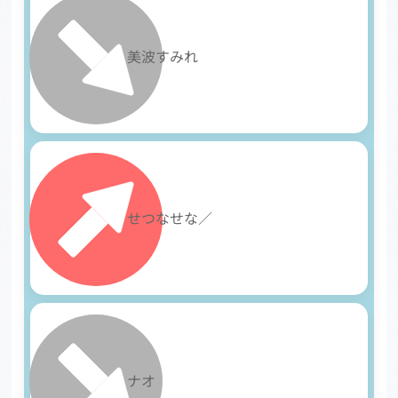
15
美波すみれ
16
せつなせな／
17
ナオ