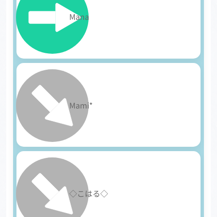
5
Mana
6
Mami*
7
◇こはる◇