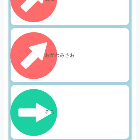
23
おがわみさお
24
そら