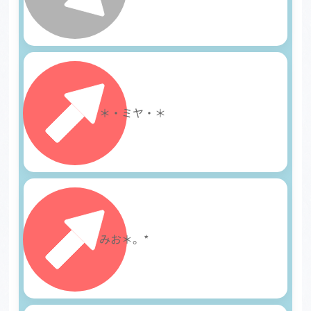
18
＊・ミヤ・＊
19
みお＊。*