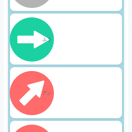
8
ふう
9
アン