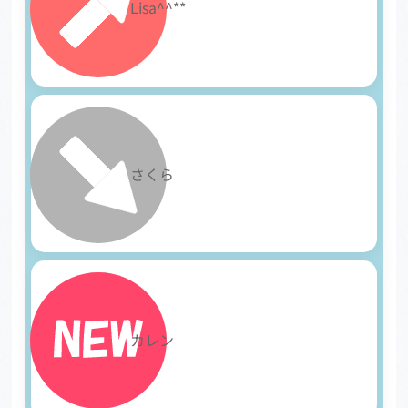
27
Lisa^^**
28
さくら
29
カレン