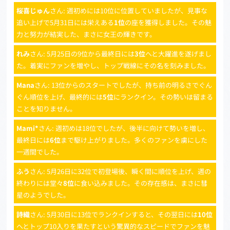
桜喜じゅん
さん: 週初めには10位に位置していましたが、見事な
追い上げで5月31日には栄えある
1位
の座を獲得しました。その魅
力と努力が結実した、まさに女王の輝きです。
れみ
さん: 5月25日の9位から最終日には
3位
へと大躍進を遂げまし
た。着実にファンを増やし、トップ戦線にその名を刻みました。
Mana
さん: 13位からのスタートでしたが、持ち前の明るさでぐん
ぐん順位を上げ、最終的には
5位
にランクイン。その勢いは留まる
ことを知りません。
Mami*
さん: 週初めは18位でしたが、後半に向けて勢いを増し、
最終日には
6位
まで駆け上がりました。多くのファンを虜にした
一週間でした。
ふう
さん: 5月26日に32位で初登場後、瞬く間に順位を上げ、週の
終わりには堂々
8位
に食い込みました。その存在感は、まさに彗
星のようでした。
詩織
さん: 5月30日に13位でランクインすると、その翌日には
10位
へとトップ10入りを果たすという驚異的なスピードでファンを魅