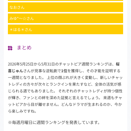
なおさん
みゆ*〜☆さん
＊はる＊さん
まとめ
2026年5月25日から5月31日のチャットピア週間ランキングは、
桜
喜じゅん
さんが見事な逆転劇で
1位
を獲得し、その才能を証明する
一週間となりました。 上位の顔ぶれが大きく変動し、新しいチャッ
トレディの方々が次々とランクインを果たすなど、全体の活気が感
じられる週でもありました。 それぞれのチャットレディが持つ個性
が輝き、ファンとの絆を深めた証拠と言えるでしょう。 来週もチャ
ットピアから目が離せません。どんなドラマが生まれるのか、今か
ら楽しみですね。
※毎週月曜日に週間ランキングを発表しています。