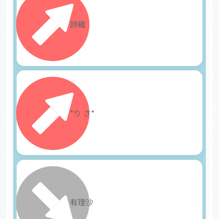
10
詩織
11
*り さ*
12
有理沙