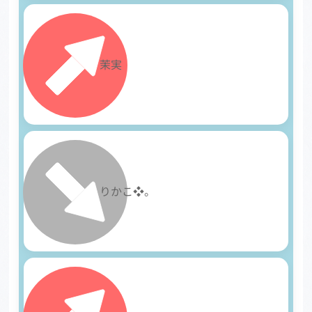
25
茉実
26
りかこ❖。