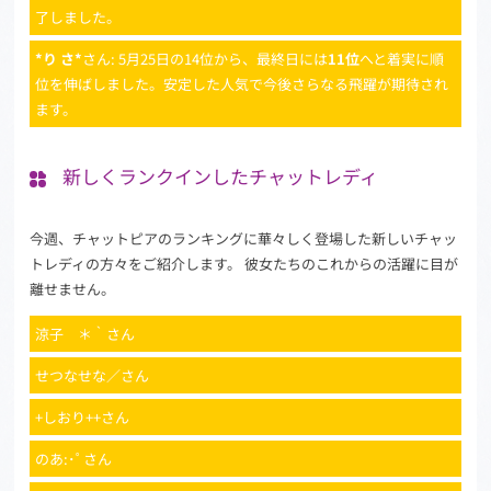
了しました。
*り さ*
さん: 5月25日の14位から、最終日には
11位
へと着実に順
位を伸ばしました。安定した人気で今後さらなる飛躍が期待され
ます。
新しくランクインしたチャットレディ
今週、チャットピアのランキングに華々しく登場した新しいチャッ
トレディの方々をご紹介します。 彼女たちのこれからの活躍に目が
離せません。
涼子 ＊｀さん
せつなせな／さん
+しおり++さん
のあ:･ﾟさん