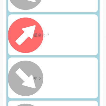
13
星奈☆+*
14
ゆぅ