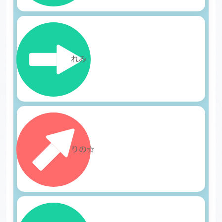
3
れみ
4
りの☆