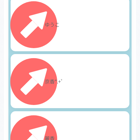
20
ゆうこ
21
京香*.+ﾟ
22
麗香