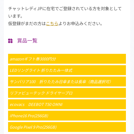
チャットレディJPに在宅でご登録されている方を対象として
います。
仮登録がまだの方は
こちら
よりお申込みください。
賞品一覧
amazonギフト券3000円分
LEDリングライト 折りたたみ一体式
サンバリア100 折りたたみ日傘または長傘（商品選択可）
リファビューテック ドライヤープロ
ecovacs DEEBOT T50 OMNI
iPhone16 Pro(256GB)
Google Pixel 9 Pro(256GB)